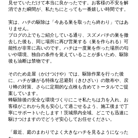
見せていただけて本当に良かったです。お客様の不安を解
消できた瞬間が、私たちにとっても一番嬉しい時間です。
実は、ハチの駆除は「今ある巣を取ったら終わり」ではあ
りません。
ブログの上でもご紹介している通り、スズメバチの巣を撤
去した後も、同じ場所に再び営巣する（巣を作られる）可
能性が非常に高いのです。ハチは一度巣を作った場所の匂
いや環境、独自の条件を覚えていることが多いため、駆除
後も油断は禁物です。
そのため走屋（かけつけや）では、駆除作業を行った後
に、ハチが嫌がる特殊な忌避剤（きひざい）の散布や、戻
り蜂の対策、さらに定期的な点検も含めてトータルでご提
案しています。
蜂駆除後の安全な環境づくりにこそ私たちは力を入れ、お
客様がこれから先も安心して過ごせるよう、施工後まで丁
寧にサポートいたします！茨城県内全域、どこでも迅速に
駆けつけますのでどうぞ安心してお任せください。
「最近、庭のまわりでよく大きなハチを見るようになった